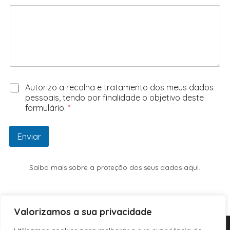
G
Autorizo a recolha e tratamento dos meus dados
D
pessoais, tendo por finalidade o objetivo deste
P
formulário.
*
R
A
g
Enviar
r
e
e
Saiba mais sobre a proteção dos seus dados aqui.
m
e
n
t
Valorizamos a sua privacidade
*